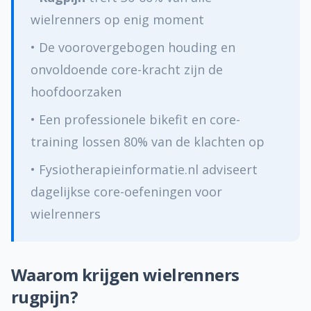
Zelfzorg & preventie
wielrenners op enig moment
Sportblessures
• De voorovergebogen houding en
onvoldoende core-kracht zijn de
Fysiotherapeuten
hoofdoorzaken
Praktijk kiezen
• Een professionele bikefit en core-
training lossen 80% van de klachten op
Vergoedingen
• Fysiotherapieinformatie.nl adviseert
Veelgestelde vragen
dagelijkse core-oefeningen voor
wielrenners
Over ons
Contact
Waarom krijgen wielrenners
rugpijn?
Contact opnemen