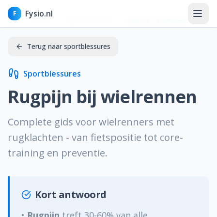
Fysio.nl
F
Home
Sportblessures
Rugpijn wielrennen
Terug naar sportblessures
Sportblessures
Home
Rugpijn bij wielrennen
Nieuws
Complete gids voor wielrenners met
Kennisbank
rugklachten - van fietspositie tot core-
Aandoeningen
training en preventie.
Klachten
Kort antwoord
Behandelingen & therapieën
•
Rugpijn
treft 30-60% van alle