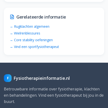
Gerelateerde informatie
→
Rugklachten algemeen
→
Wielrenblessures
→
Core stability oefeningen
→
Vind een sportfysiotherapeut
Fysiotherapieinformatie.nl
F
Betrouwbare informatie over fysiotherapie, klachten
en behandelingen. Vind een fysiotherapeut bij jou in de
buurt.