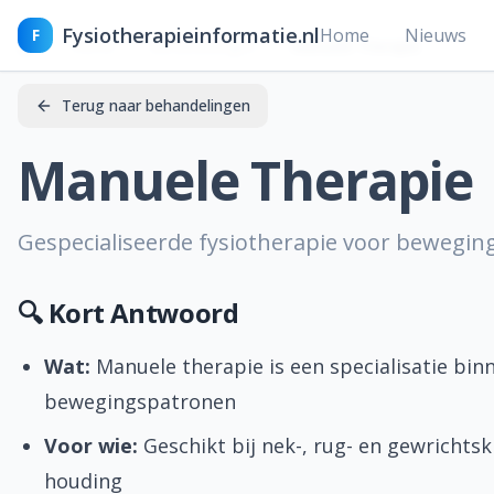
Fysiotherapieinformatie.nl
Home
Nieuws
F
Home
Behandelingen
Manuele Therapie
Terug naar behandelingen
Manuele Therapie
Gespecialiseerde fysiotherapie voor bewegin
🔍 Kort Antwoord
Wat:
Manuele therapie is een specialisatie bin
bewegingspatronen
Voor wie:
Geschikt bij nek-, rug- en gewricht
houding