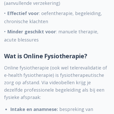
Zelfzorg & preventie
(aanvullende verzekering)
•
Effectief voor
: oefentherapie, begeleiding,
Sportblessures
chronische klachten
Fysiotherapeuten
•
Minder geschikt voor
: manuele therapie,
acute blessures
Praktijk kiezen
Wat is Online Fysiotherapie?
Vergoedingen
Online fysiotherapie (ook wel telerevalidatie of
Veelgestelde vragen
e-health fysiotherapie) is fysiotherapeutische
Over ons
zorg op afstand. Via videobellen krijg je
dezelfde professionele begeleiding als bij een
Contact
fysieke afspraak:
Intake en anamnese:
bespreking van
Contact opnemen