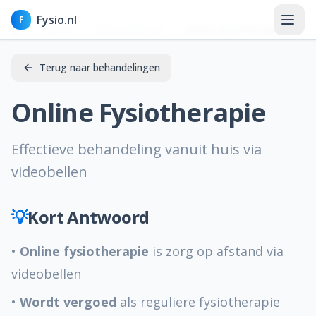
Fysio.nl
F
Home
Behandelingen
Online Fysiotherapie
Terug naar behandelingen
Online Fysiotherapie
Home
Effectieve behandeling vanuit huis via
Nieuws
videobellen
Kennisbank
Aandoeningen
💡
Kort Antwoord
Klachten
•
Online fysiotherapie
is zorg op afstand via
videobellen
Behandelingen & therapieën
•
Wordt vergoed
als reguliere fysiotherapie