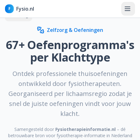
Fysio.nl
F
Terug
Zelfzorg & Oefeningen
67
+ Oefenprogramma's
Home
per Klachttype
Nieuws
Ontdek professionele thuisoefeningen
Kennisbank
ontwikkeld door fysiotherapeuten.
Georganiseerd per lichaamsregio zodat je
Aandoeningen
snel de juiste oefeningen vindt voor jouw
Klachten
klacht.
Behandelingen & therapieën
Samengesteld door
Fysiotherapieinformatie.nl
– dé
betrouwbare bron voor fysiotherapie-informatie in Nederland