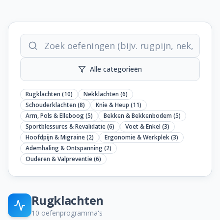
Zelfzorg & preventie
Sportblessures
Fysiotherapeuten
Alle categorieën
Praktijk kiezen
Rugklachten
(
10
)
Nekklachten
(
6
)
Schouderklachten
(
8
)
Knie & Heup
(
11
)
Vergoedingen
Arm, Pols & Elleboog
(
5
)
Bekken & Bekkenbodem
(
5
)
Sportblessures & Revalidatie
(
6
)
Voet & Enkel
(
3
)
Veelgestelde vragen
Hoofdpijn & Migraine
(
2
)
Ergonomie & Werkplek
(
3
)
Ademhaling & Ontspanning
(
2
)
Over ons
Ouderen & Valpreventie
(
6
)
Contact
Rugklachten
10
oefenprogramma's
Contact opnemen