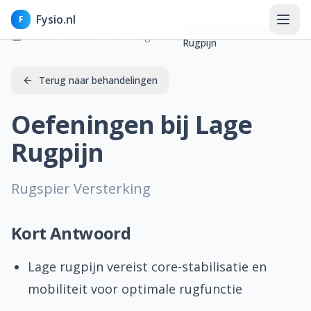
Fysio.nl
F
Oefeningen bij Lage
Home
Behandelingen
Rugpijn
Terug naar behandelingen
Home
Oefeningen bij Lage
Rugpijn
Nieuws
Kennisbank
Rugspier Versterking
Aandoeningen
Kort Antwoord
Klachten
Lage rugpijn vereist core-stabilisatie en
Behandelingen & therapieën
mobiliteit voor optimale rugfunctie