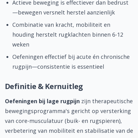
Actieve beweging is effectiever dan bedrust
Zelfzorg & preventie
—bewegen versnelt herstel aanzienlijk
Sportblessures
Combinatie van kracht, mobiliteit en
houding herstelt rugklachten binnen 6-12
Fysiotherapeuten
weken
Praktijk kiezen
Oefeningen effectief bij acute én chronische
rugpijn—consistentie is essentieel
Vergoedingen
Veelgestelde vragen
Definitie & Kernuitleg
Over ons
Oefeningen bij lage rugpijn
zijn therapeutische
bewegingsprogramma's gericht op versterking
Contact
van core-musculatuur (buik- en rugspieren),
verbetering van mobiliteit en stabilisatie van de
Contact opnemen