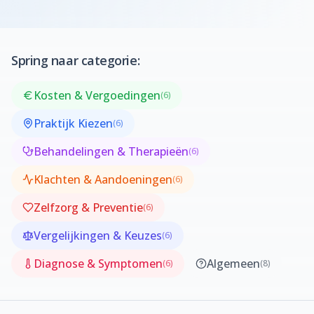
Zelfzorg & preventie
Sportblessures
Spring naar categorie:
Fysiotherapeuten
Kosten & Vergoedingen
(
6
)
Praktijk kiezen
Praktijk Kiezen
(
6
)
Behandelingen & Therapieën
Vergoedingen
(
6
)
Klachten & Aandoeningen
(
6
)
Veelgestelde vragen
Zelfzorg & Preventie
(
6
)
Over ons
Vergelijkingen & Keuzes
(
6
)
Contact
Diagnose & Symptomen
Algemeen
(
6
)
(
8
)
Contact opnemen