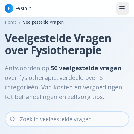
Fysio.nl
F
Home
/
Veelgestelde Vragen
Veelgestelde Vragen
over Fysiotherapie
Home
Nieuws
Antwoorden op
50
veelgestelde vragen
Kennisbank
over fysiotherapie, verdeeld over
8
categorieën. Van kosten en vergoedingen
Aandoeningen
tot behandelingen en zelfzorg tips.
Klachten
Behandelingen & therapieën