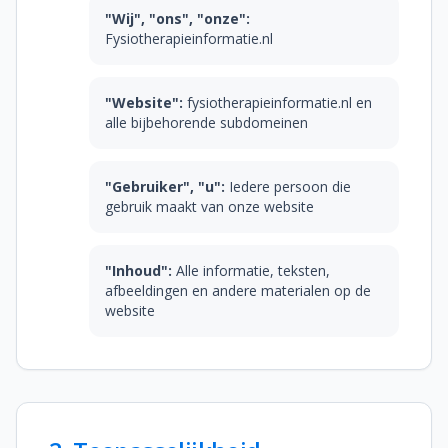
Zelfzorg & preventie
"Wij", "ons", "onze":
Fysiotherapieinformatie.nl
Sportblessures
"Website":
fysiotherapieinformatie.nl en
Fysiotherapeuten
alle bijbehorende subdomeinen
Praktijk kiezen
"Gebruiker", "u":
Iedere persoon die
gebruik maakt van onze website
Vergoedingen
Veelgestelde vragen
"Inhoud":
Alle informatie, teksten,
afbeeldingen en andere materialen op de
website
Over ons
Contact
Contact opnemen