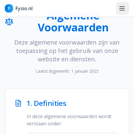
Fysio.nl
F
Algemene
Voorwaarden
Deze algemene voorwaarden zijn van
Home
toepassing op het gebruik van onze
website en diensten.
Nieuws
Laatst bijgewerkt: 1 januari 2025
Kennisbank
Aandoeningen
1. Definities
Klachten
In deze algemene voorwaarden wordt
Behandelingen & therapieën
verstaan onder: