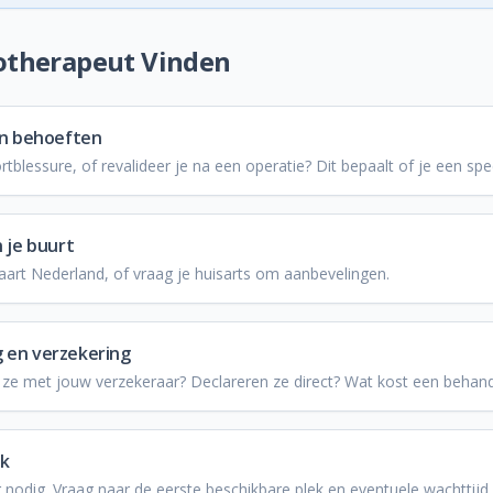
iotherapeut Vinden
en behoeften
rtblessure, of revalideer je na een operatie? Dit bepaalt of je een spec
n je buurt
art Nederland, of vraag je huisarts om aanbevelingen.
 en verzekering
n ze met jouw verzekeraar? Declareren ze direct? Wat kost een behand
k
g nodig. Vraag naar de eerste beschikbare plek en eventuele wachttijd.