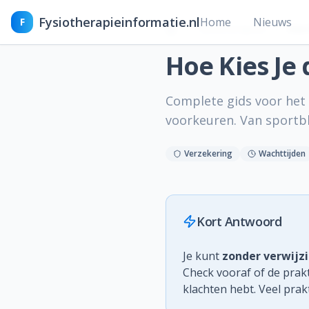
Fysiotherapieinformatie.nl
Home
Nieuws
F
Fysiotherapeut
Hoe 
Hoe Kies Je 
Complete gids voor het 
voorkeuren. Van sportbl
Verzekering
Wachttijden
Kort Antwoord
Je kunt
zonder verwijz
Check vooraf of de prak
klachten hebt. Veel pra