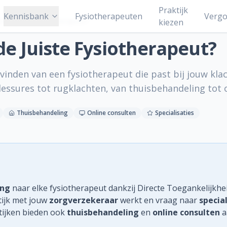
Praktijk
Kennisbank
Fysiotherapeuten
Vergo
kies je een fysiotherapeut?
kiezen
de Juiste Fysiotherapeut?
vinden van een fysiotherapeut die past bij jouw klac
essures tot rugklachten, van thuisbehandeling tot o
Thuisbehandeling
Online consulten
Specialisaties
ing
naar elke fysiotherapeut dankzij Directe Toegankelijkhei
tijk met jouw
zorgverzekeraar
werkt en vraag naar
special
ktijken bieden ook
thuisbehandeling
en
online consulten
a