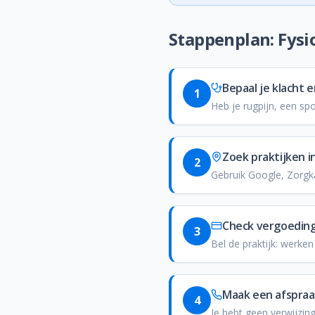
Stappenplan: Fys
Bepaal je klacht 
1
Heb je rugpijn, een spo
Zoek praktijken i
2
Gebruik Google, Zorgka
Check vergoeding
3
Bel de praktijk: werke
Maak een afspraa
4
Je hebt geen verwijzin