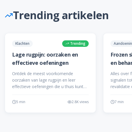
Trending artikelen
Klachten
Trending
Aandoeni
Lage rugpijn: oorzaken en
Frozen 
effectieve oefeningen
en beha
Ontdek de meest voorkomende
Alles over 
oorzaken van lage rugpijn en leer
signalen t
effectieve oefeningen die u thuis kunt
revalidatie
doen voor verlichting.
5 min
2.8K
views
7 min