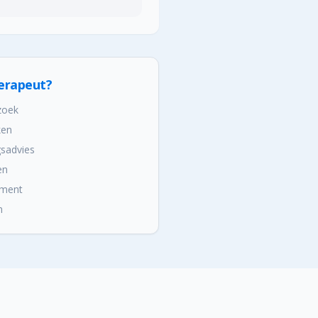
erapeut?
rzoek
ken
gsadvies
en
ement
n