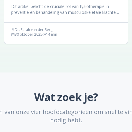
Dit artikel belicht de cruciale rol van fysiotherapie in
preventie en behandeling van musculoskeletale klachten.
Ontdek hoe fysiotherapeutische interventies bijdragen
aan een betere kwaliteit van leven en het verminderen
van ziekteverzuim.
Dr. Sarah van der Berg
30 oktober 2025
14
min
Wat zoek je?
en van onze vier hoofdcategorieën om snel te vi
nodig hebt.