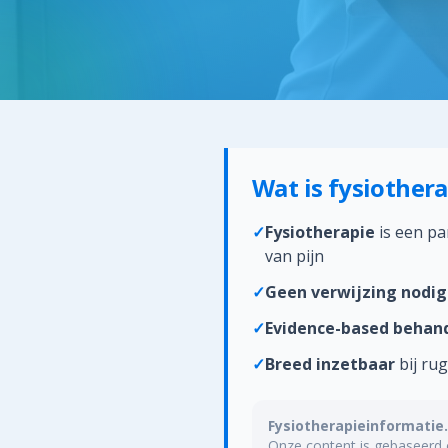
Wat is fysiothera
✓
Fysiotherapie
is een pa
van pijn
✓
Geen verwijzing nodig
✓
Evidence-based behan
✓
Breed inzetbaar
bij ru
Fysiotherapieinformatie.
Onze content is gebaseerd o