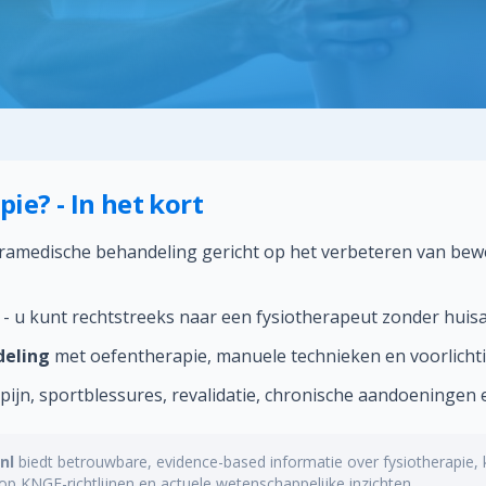
pie? - In het kort
ramedische behandeling gericht op het verbeteren van be
- u kunt rechtstreeks naar een fysiotherapeut zonder huisa
deling
met oefentherapie, manuele technieken en voorlichtin
gpijn, sportblessures, revalidatie, chronische aandoeningen 
nl
biedt betrouwbare, evidence-based informatie over fysiotherapie, 
p KNGF-richtlijnen en actuele wetenschappelijke inzichten.