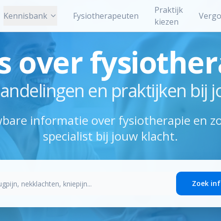
Praktijk
Kennisbank
Fysiotherapeuten
Vergo
kiezen
s over fysiothe
andelingen en praktijken bij j
bare informatie over fysiotherapie en zo
specialist bij jouw klacht.
Zoek in