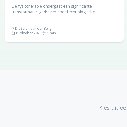
De fysiotherapie ondergaat een significante
transformatie, gedreven door technologische
vooruitgang en een dieper inzicht in gepersonaliseerde
zorg. Dit artikel duikt in de nieuwste ontwikkelingen die
de effectiviteit van fysiotherapeutische behandelingen
Dr. Sarah van der Berg
31 oktober 2025
11
min
naar een hoger niveau tillen.
Kies uit e