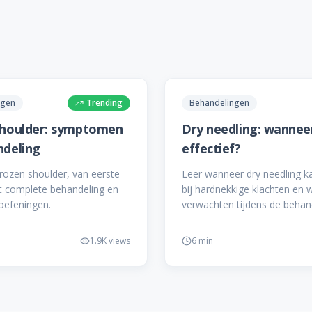
ngen
Trending
Behandelingen
shoulder: symptomen
Dry needling: wanneer
ndeling
effectief?
frozen shoulder, van eerste
Leer wanneer dry needling k
ot complete behandeling en
bij hardnekkige klachten en 
 oefeningen.
verwachten tijdens de behand
1.9K
views
6 min